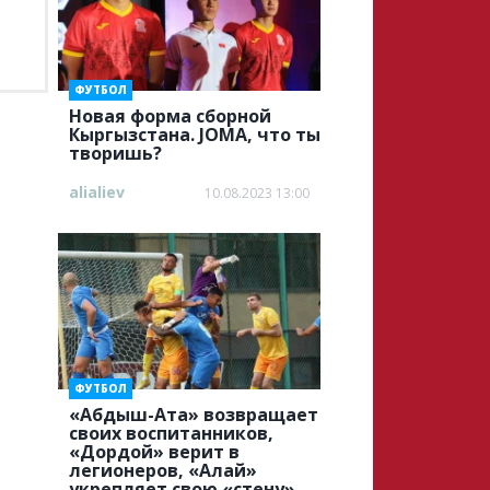
ФУТБОЛ
Новая форма сборной
Кыргызстана. JOMA, что ты
творишь?
alialiev
10.08.2023 13:00
ФУТБОЛ
«Абдыш-Ата» возвращает
своих воспитанников,
«Дордой» верит в
легионеров, «Алай»
укрепляет свою «стену»