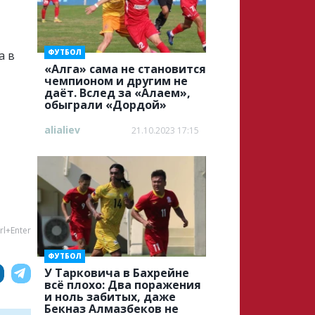
ФУТБОЛ
а в
«Алга» cама не становится
чемпионом и другим не
даёт. Вслед за «Алаем»,
обыграли «Дордой»
alialiev
21.10.2023 17:15
rl+Enter
ФУТБОЛ
У Тарковича в Бахрейне
всё плохо: Два поражения
и ноль забитых, даже
Бекназ Алмазбеков не