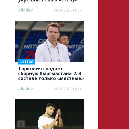
alialiev
08.08.2023 11:37
ФУТБОЛ
Таркович создает
сборную Кыргызстана-2. В
составе только «местные»
alialiev
06.07.2023 14:54