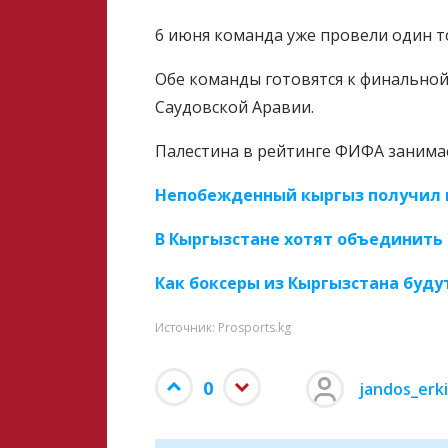
6 июня команда уже провели один т
Обе команды готовятся к финальной 
Саудовской Аравии.
Палестина в рейтинге ФИФА занимае
Непобежденный кыргыз получил 
В Кыргызстане хотят объединить 
Как боксеры из Кыргызстана буду
Источник: Prosports.kg
0
jandos_erk