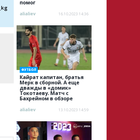
помог
_kg
alialiev
16.10.2023 14:36
ФУТБОЛ
Кайрат капитан, братья
Мерк в сборной. А еще
дважды в «домик»
Токотаеву. Матч с
Бахрейном в обзоре
alialiev
13.10.2023 14:59