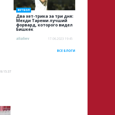
ФУТБОЛ
Два хет-трика за три дня:
Мехди Тареми лучший
форвард, которого видел
Бишкек
alialiev
17.06.2023 19:45
ВСЕ БЛОГИ
26 15:37