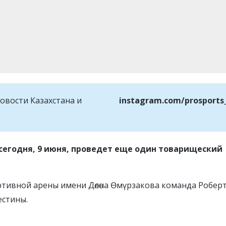
овости Казахстана и
instagram.com/prosports
сегодня, 9 июня, проведет еще один товарищеский
ртивной арены имени Дөлөна Өмүрзакова команда Робер
естины.