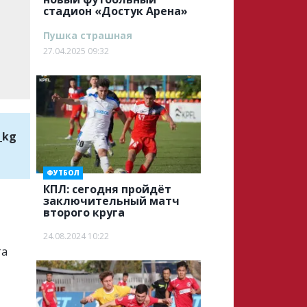
стадион «Достук Арена»
Пушка страшная
27.04.2025 09:32
_kg
ФУТБОЛ
КПЛ: сегодня пройдёт
заключительный матч
второго круга
24.08.2024 10:22
та