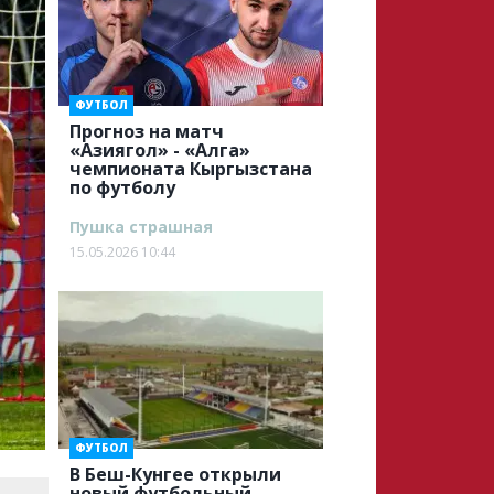
ФУТБОЛ
Прогноз на матч
«Азиягол» - «Алга»
чемпионата Кыргызстана
по футболу
Пушка страшная
15.05.2026 10:44
ФУТБОЛ
В Беш-Кунгее открыли
новый футбольный