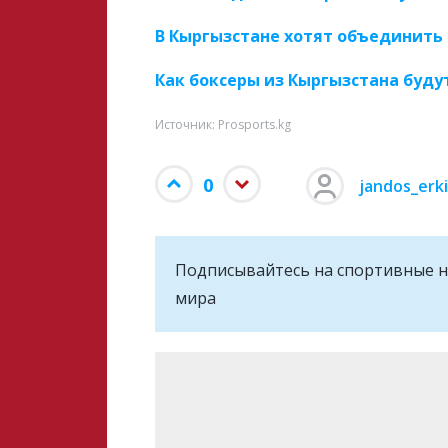
В Кыргызстане хотят объединить 
Как боксеры из Кыргызстана буду
Источник: Prosports.kg
0
jandos_erk
Подписывайтесь на cпортивные н
мира