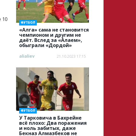
 10
ФУТБОЛ
«Алга» cама не становится
чемпионом и другим не
даёт. Вслед за «Алаем»,
обыграли «Дордой»
alialiev
21.10.2023 17:15
ФУТБОЛ
У Тарковича в Бахрейне
всё плохо: Два поражения
и ноль забитых, даже
Бекназ Алмазбеков не