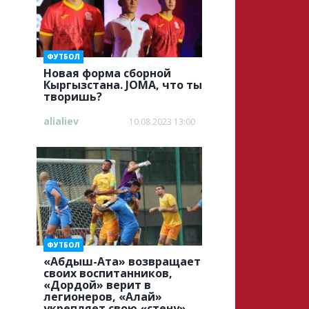
ФУТБОЛ
Новая форма сборной
Кыргызстана. JOMA, что ты
творишь?
alialiev
10.08.2023 13:00
ФУТБОЛ
«Абдыш-Ата» возвращает
своих воспитанников,
«Дордой» верит в
легионеров, «Алай»
укрепляет свою «стену»