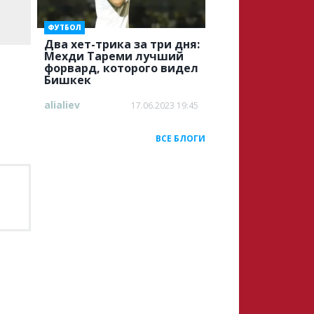
ФУТБОЛ
Два хет-трика за три дня:
Мехди Тареми лучший
форвард, которого видел
Бишкек
alialiev
17.06.2023 19:45
ВСЕ БЛОГИ