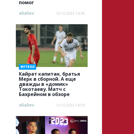
помог
alialiev
16.10.2023 14:36
ФУТБОЛ
Кайрат капитан, братья
Мерк в сборной. А еще
дважды в «домик»
Токотаеву. Матч с
Бахрейном в обзоре
alialiev
13.10.2023 14:59