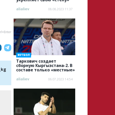
alialiev
08.08.2023 11:37
rl+Enter
ФУТБОЛ
Таркович создает
сборную Кыргызстана-2. В
_kg
составе только «местные»
alialiev
06.07.2023 14:54