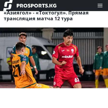
ФУТБОЛ
10.06.2026 19:36
«Азиягол» - «Токтогул». Прямая
трансляция матча 12 тура