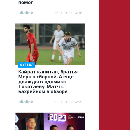
помог
alialiev
16.10.2023 14:36
ФУТБОЛ
Кайрат капитан, братья
Мерк в сборной. А еще
дважды в «домик»
Токотаеву. Матч с
Бахрейном в обзоре
alialiev
13.10.2023 14:59