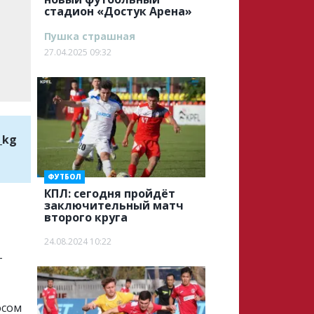
стадион «Достук Арена»
Пушка страшная
27.04.2025 09:32
_kg
ФУТБОЛ
КПЛ: сегодня пройдёт
заключительный матч
второго круга
24.08.2024 10:22
-
осом