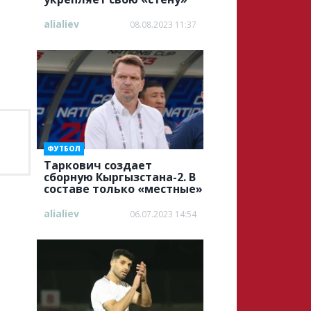
alialiev
08.08.2023 11:37
ФУТБОЛ
Таркович создает
сборную Кыргызстана-2. В
составе только «местные»
alialiev
06.07.2023 14:54