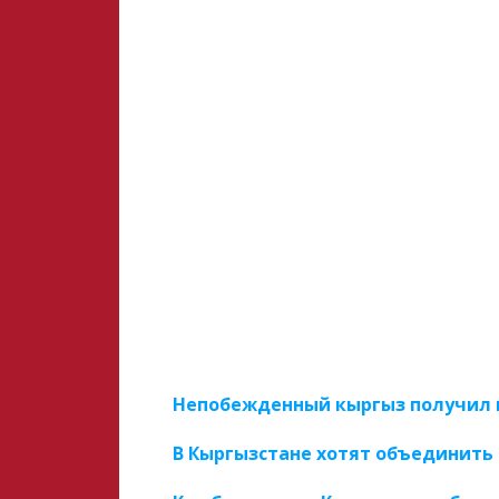
Непобежденный кыргыз получил 
В Кыргызстане хотят объединить 