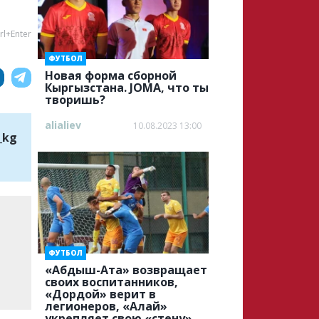
rl+Enter
ФУТБОЛ
Новая форма сборной
Кыргызстана. JOMA, что ты
творишь?
alialiev
10.08.2023 13:00
_kg
ФУТБОЛ
«Абдыш-Ата» возвращает
своих воспитанников,
«Дордой» верит в
легионеров, «Алай»
укрепляет свою «стену»