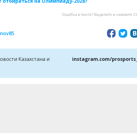
т отбираться на Олимпиаду-2028?
Ошибка в тексте? Выделите и нажмите Ct
inov85
овости Казахстана и
instagram.com/prosports