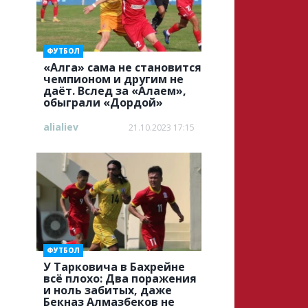
ФУТБОЛ
«Алга» cама не становится
чемпионом и другим не
даёт. Вслед за «Алаем»,
обыграли «Дордой»
alialiev
21.10.2023 17:15
ФУТБОЛ
У Тарковича в Бахрейне
всё плохо: Два поражения
и ноль забитых, даже
Бекназ Алмазбеков не