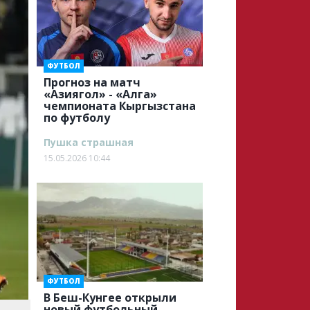
ФУТБОЛ
Прогноз на матч
«Азиягол» - «Алга»
чемпионата Кыргызстана
по футболу
Пушка страшная
15.05.2026 10:44
ФУТБОЛ
В Беш-Кунгее открыли
новый футбольный