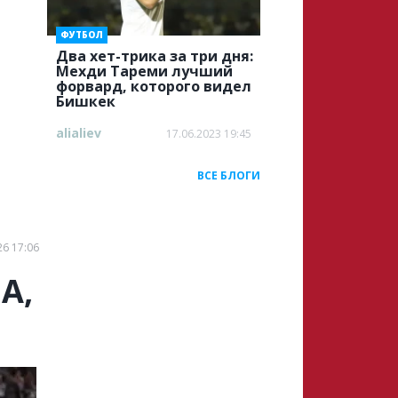
ФУТБОЛ
Два хет-трика за три дня:
Мехди Тареми лучший
форвард, которого видел
Бишкек
alialiev
17.06.2023 19:45
ВСЕ БЛОГИ
26 17:06
А,