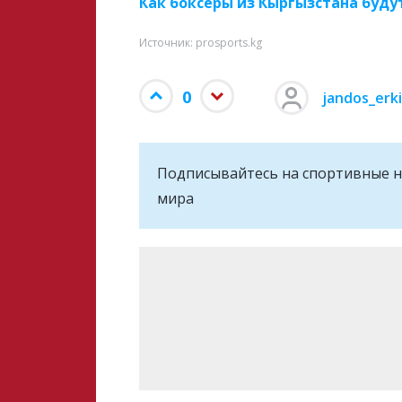
Как боксеры из Кыргызстана буду
Источник: prosports.kg
0
jandos_erk
Подписывайтесь на cпортивные н
мира