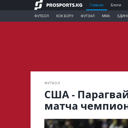
Главная
Блоги
ФУТБОЛ
КОК БОРУ
ФУТЗАЛ
ММА
ЕДИН
ФУТБОЛ
США - Парагва
матча чемпио