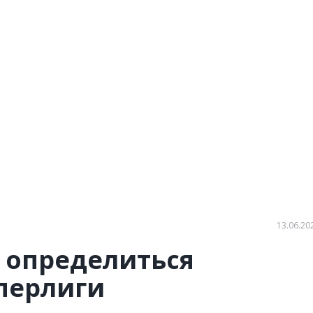
13.06.20
 определиться
перлиги