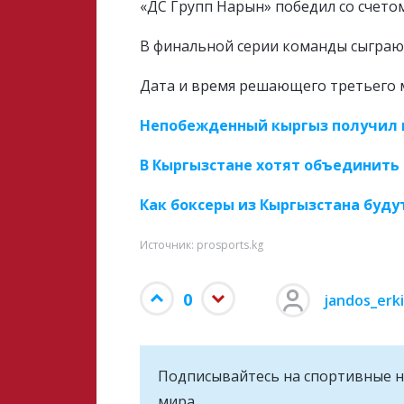
«ДС Групп Нарын» победил со счетом 4
В финальной серии команды сыграют
Дата и время решающего третьего м
Непобежденный кыргыз получил 
В Кыргызстане хотят объединить 
Как боксеры из Кыргызстана буду
Источник: prosports.kg
0
jandos_erk
Подписывайтесь на cпортивные н
мира