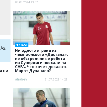
08.03.2024 13:57
ФУТЗАЛ
_kg
Ни одного игрока из
чемпионского «Дастана»,
не обстрелянные ребята
из Суперлиги поехали на
CAFA. Что хочет доказать
а по
Марат Дуванаев?
alialiev
21.07.2023 14:23