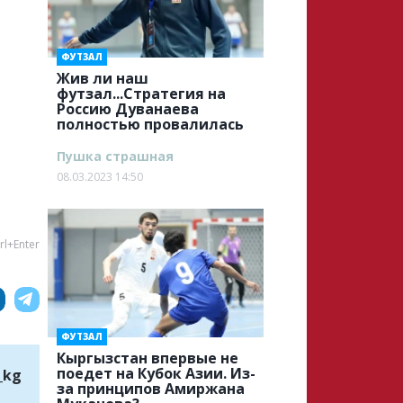
ФУТЗАЛ
Жив ли наш
футзал...Стратегия на
Россию Дуванаева
полностью провалилась
Пушка страшная
08.03.2023 14:50
rl+Enter
ФУТЗАЛ
Кыргызстан впервые не
поедет на Кубок Азии. Из-
_kg
за принципов Амиржана