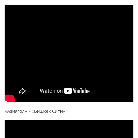
«Азиягол» - «Бишкек Сити»