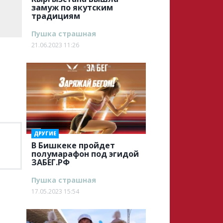
замуж по якутским
традициям
Пушка страшная
21.06.2023 11:26
ДРУГИЕ
В Бишкеке пройдет
полумарафон под эгидой
ЗАБЕГ.РФ
Пушка страшная
17.05.2023 15:54