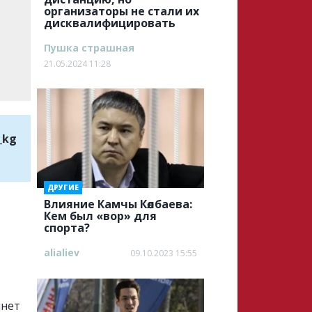
организаторы не стали их
дисквалифицировать
Пушка страшная
21.05.2024 11:28
_kg
ДРУГИЕ
Влияние Камчы Көлбаева:
Кем был «вор» для
спорта?
alialiev
09.10.2023 15:55
инет