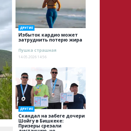
ДРУГИЕ
Избыток кардио может
затруднить потерю жира
Пушка страшная
14.05.2026 14:56
ДРУГИЕ
Скандал на забеге дочери
Шойгу в Бишкеке:
Призеры срезали
дистанцию, но