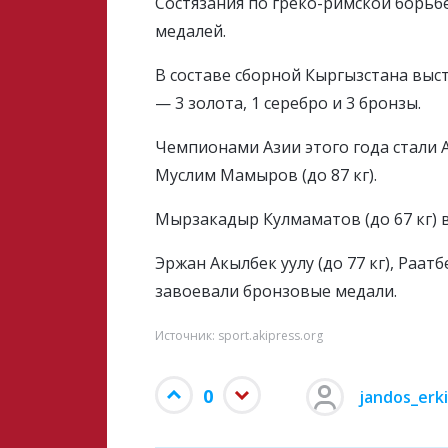
Состязания по греко-римской борьб
медалей.
В составе сборной Кыргызстана выс
— 3 золота, 1 серебро и 3 бронзы.
Чемпионами Азии этого года стали А
Муслим Мамыров (до 87 кг).
Мырзакадыр Кулмаматов (до 67 кг) в
Эржан Акылбек уулу (до 77 кг), Раатб
завоевали бронзовые медали.
Источник: sport.akipress.org
0
jandos_erk