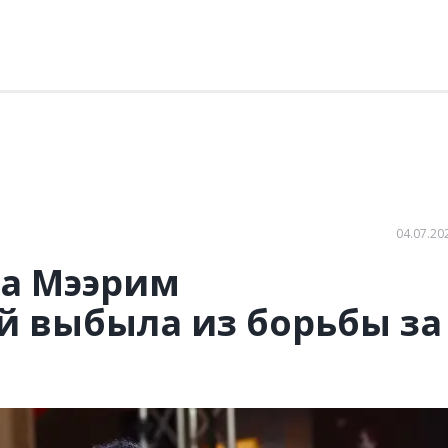
04.07.20
ра Мээрим
 выбыла из борьбы за