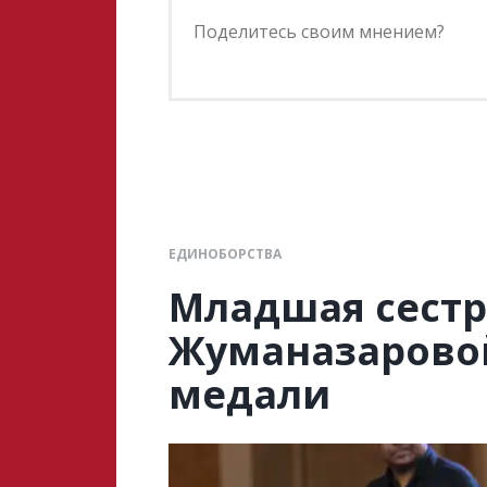
ЕДИНОБОРСТВА
Младшая сест
Жуманазаровой
медали