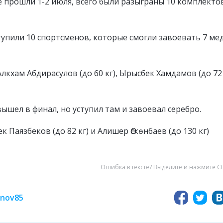
е прошли 1-2 июля, всего были разыграны 10 комплекто
тупили 10 спортсменов, которые смогли завоевать 7 ме
лкхам Абдирасулов (до 60 кг), Ырысбек Хамдамов (до 72 
ышел в финал, но уступил там и завоевал серебро.
ек Паязбеков (до 82 кг) и Алишер Өскөнбаев (до 130 кг)
Ошибка в тексте? Выделите и нажмите Ct
inov85