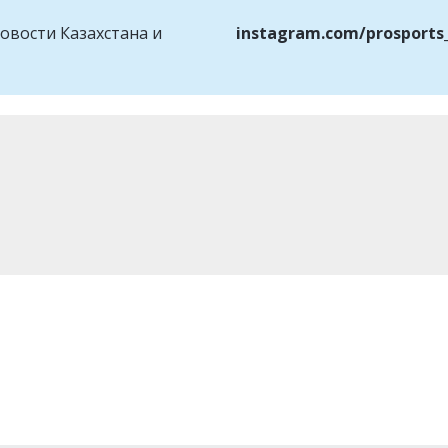
овости Казахстана и
instagram.com/prosports