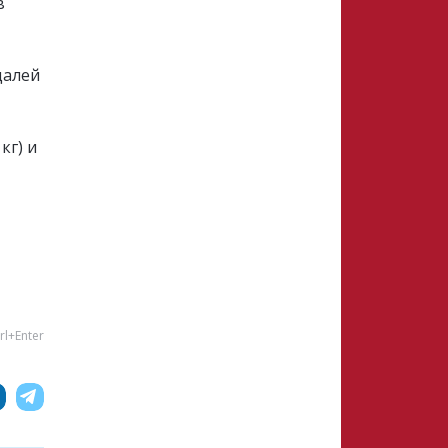
в
далей
кг) и
rl+Enter