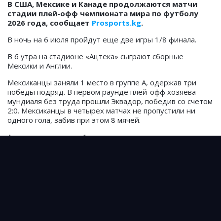
В США, Мексике и Канаде продолжаются матчи
стадии плей-офф чемпионата мира по футболу
2026 года, сообщает
Prosports.kg
.
В ночь на 6 июля пройдут еще две игры 1/8 финала.
В 6 утра на стадионе «Ацтека» сыграют сборные
Мексики и Англии.
Мексиканцы заняли 1 место в группе А, одержав три
победы подряд. В первом раунде плей-офф хозяева
мундиаля без труда прошли Эквадор, победив со счетом
2:0. Мексиканцы в четырех матчах не пропустили ни
одного гола, забив при этом 8 мячей.
Англия также заняла 1 место в группе, но не смогли
обыграть Гану (0:0). В 1/18 финала англичане с трудом
обыграли Конго благодаря дублю Харри Кейна во
втором тайме.
Прямую трансляцию матча Мексика - Англия можно
посмотреть по
ЭТОЙ ССЫЛКЕ
или по
ЭТОЙ
!