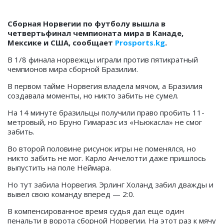
Сборная Норвегии по футболу вышла в
четвертьфинал чемпионата мира в Канаде,
Мексике и США, сообщает
Prosports.kg
.
В 1/8 финала норвежцы играли против пятикратный
чемпионов мира сборной Бразилии.
В первом тайме Норвегия владела мячом, а Бразилия
создавала моменты, но никто забить не сумел.
На 14 минуте бразильцы получили право пробить 11-
метровый, но Бруно Гимараэс из «Ньюкасла» не смог
забить.
Во второй половине рисунок игры не поменялся, но
никто забить не мог. Карло Анчелотти даже пришлось
выпустить на поле Неймара.
Но тут забила Норвегия. Эрлинг Холанд забил дважды и
вывел свою команду вперед — 2:0.
В компенсированное время судья дал еще один
пенальти в ворота сборной Норвегии. На этот раз к мячу