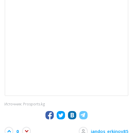
Источник: Prosports.kg
0
jandos_erkinov85