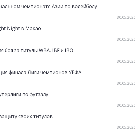
ональном чемпионате Азии по волейболу
30.05.2026
ht Night в Макао
30.05.2026
 боя за титулы WBA, IBF и IBO
30.05.2026
яция финала Лиги чемпионов УЕФА
30.05.2026
уперлиги по футзалу
30.05.2026
защиту своих титулов
30.05.2026