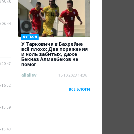
 08:48
 08:44
ФУТБОЛ
У Тарковича в Бахрейне
всё плохо: Два поражения
и ноль забитых, даже
Бекназ Алмазбеков не
 20:47
помог
alialiev
16.10.2023 14:36
 16:52
ВСЕ БЛОГИ
 15:59
 15:43