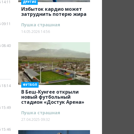
 14:11
ДРУГИЕ
Избыток кардио может
затруднить потерю жира
 09:11
Пушка страшная
14.05.2026 14:56
 08:40
ФУТБОЛ
 18:14
В Беш-Кунгее открыли
новый футбольный
стадион «Достук Арена»
 15:49
Пушка страшная
27.04.2025 09:32
 15:46