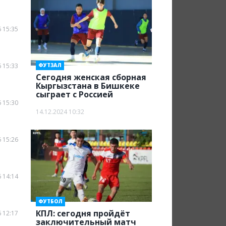
 15:35
 15:33
ФУТЗАЛ
Сегодня женская сборная
Кыргызстана в Бишкеке
сыграет с Россией
 15:30
14.12.2024 10:32
 15:26
 14:14
ФУТБОЛ
КПЛ: сегодня пройдёт
 12:17
заключительный матч