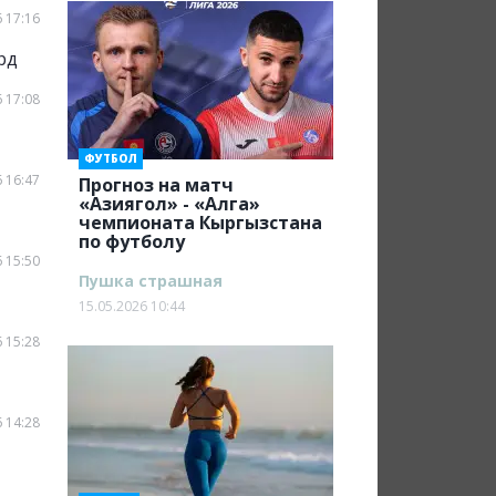
 17:16
рд
 17:08
ФУТБОЛ
 16:47
Прогноз на матч
«Азиягол» - «Алга»
чемпионата Кыргызстана
по футболу
 15:50
Пушка страшная
15.05.2026 10:44
 15:28
 14:28