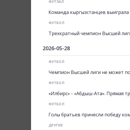
ФУТЗАЛ
Команда кыргызстанцев выиграла 
ФУТБОЛ
Трехкратный чемпион Высшей лиги
2026-05-28
ФУТБОЛ
Чемпион Высшей лиги не может по
ФУТБОЛ
«Илбирс» - «Абдыш-Ата». Прямая т
ФУТБОЛ
Голы братьев принесли победу ко
ДРУГИЕ