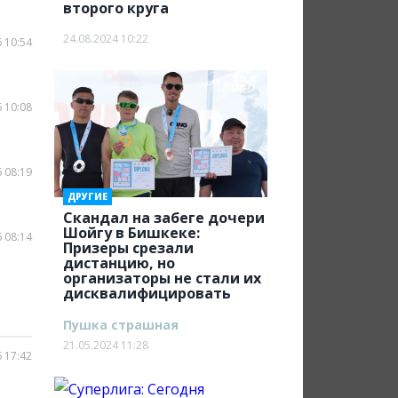
второго круга
24.08.2024 10:22
 10:54
 10:08
 08:19
ДРУГИЕ
Скандал на забеге дочери
Шойгу в Бишкеке:
 08:14
Призеры срезали
дистанцию, но
организаторы не стали их
дисквалифицировать
Пушка страшная
21.05.2024 11:28
 17:42