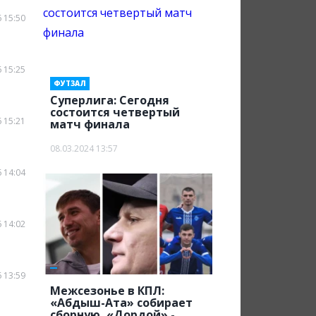
 15:50
 15:25
ФУТЗАЛ
Суперлига: Сегодня
состоится четвертый
 15:21
матч финала
08.03.2024 13:57
 14:04
 14:02
 13:59
Межсезонье в КПЛ:
«Абдыш-Ата» собирает
сборную, «Дордой» -