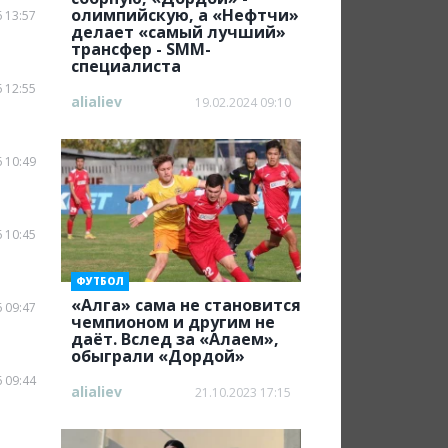
олимпийскую, а «Нефтчи»
 13:57
делает «самый лучший»
трансфер - SMM-
специалиста
 12:55
alialiev
19.02.2024 09:10
 10:49
 10:45
ФУТБОЛ
«Алга» cама не становится
 09:47
чемпионом и другим не
даёт. Вслед за «Алаем»,
обыграли «Дордой»
 09:44
alialiev
21.10.2023 17:15