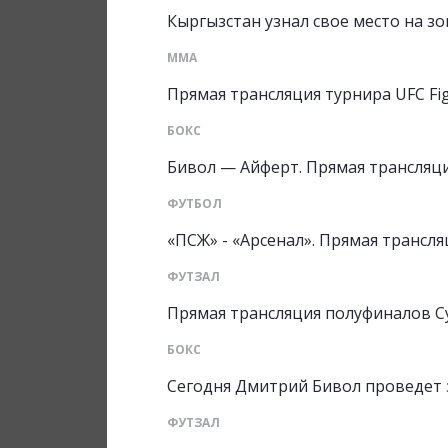
Кыргызстан узнал свое место на з
ММА
Прямая трансляция турнира UFC Fig
БОКС
Бивол — Айферт. Прямая трансляция
ФУТБОЛ
«ПСЖ» - «Арсенал». Прямая трансл
ФУТЗАЛ
Прямая трансляция полуфиналов С
БОКС
Сегодня Дмитрий Бивол проведет 
ФУТЗАЛ