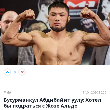
0
ММА
14.04.2020 16:55
Бусурманкул Абдибайит уулу: Хотел
бы подраться с Жозе Альдо