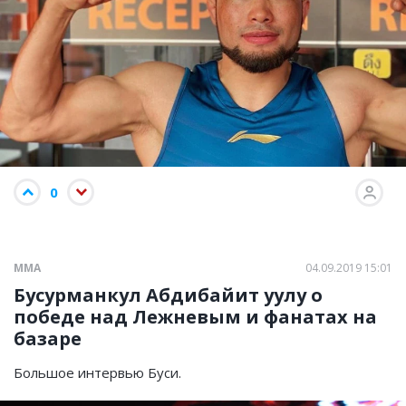
0
ММА
04.09.2019 15:01
Бусурманкул Абдибайит уулу о
победе над Лежневым и фанатах на
базаре
Большое интервью Буси.