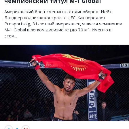
чемпионский титул M-1 Global
Американский боец смешанных единоборств Нейт
Ландвер подписал контракт с UFC. Как передает
Prosports.kg, 31-летний американец являлся чемпионом
М-1 Global в легком дивизионе (до 70 кг). Именно в
этом...