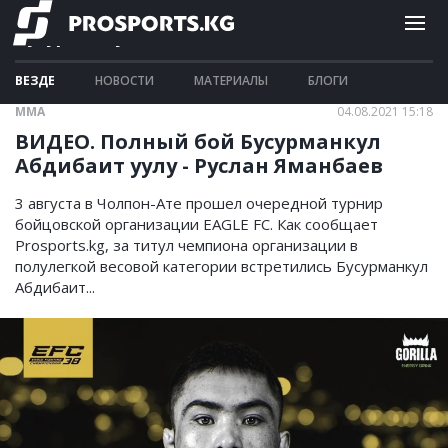
Бусурманкул
ВЕЗДЕ
НОВОСТИ
МАТЕРИАЛЫ
БЛОГИ
ММА
04.08.2021 15:18
ВИДЕО. Полный бой Бусурманкул
Абдибаит уулу - Руслан Яманбаев
3 августа в Чолпон-Ате прошел очередной турнир
бойцовской организации EAGLE FC. Как сообщает
Prosports.kg, за титул чемпиона организации в
полулегкой весовой категории встретились Бусурманкул
Абдибаит...