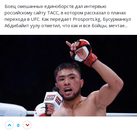
Боец смешанных единоборств дал интервью
российскому сайту ТАСС, в котором рассказал о планах
перехода в UFC. Как передает Prosports.kg, Бусурманкул
Абдибайит уулу отметил, что как и все бойцы, мечтае...
0