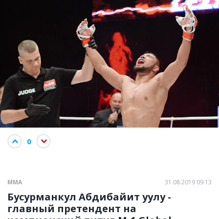
0
ММА
31.08.2019 09:13
Бусурманкул Абдибайит уулу -
главный претендент на