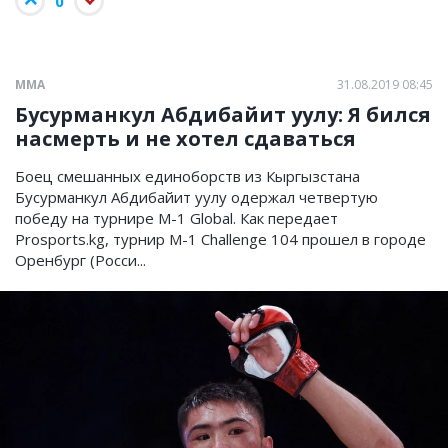
0
ММА
31.08.2019 08:45
Бусурманкул Абдибайит уулу: Я бился
насмерть и не хотел сдаваться
Боец смешанных единоборств из Кыргызстана
Бусурманкул Абдибайит уулу одержал четвертую
победу на турнире М-1 Global. Как передает
Prosports.kg, турнир M-1 Challenge 104 прошел в городе
Оренбург (Росси...