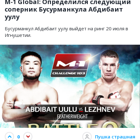
M-1 Global: Определился следующий
соперник Бусурманкула Абдибаит
уулу
Бусурманкул Абдибаит уулу выйдет на ринг 20 июля в
Игнушетии.
0
Пушка страшная