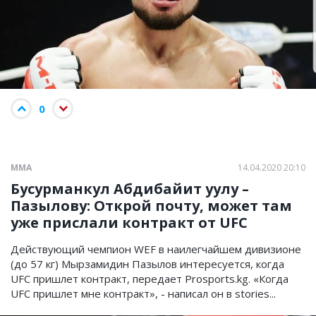
0
ММА
14.04.2020 20:10
Бусурманкул Абдибайит уулу –
Пазылову: Открой почту, может там
уже прислали контракт от UFC
Действующий чемпион WEF в наилегчайшем дивизионе
(до 57 кг) Мырзамидин Пазылов интересуется, когда
UFC пришлет контракт, передает Prosports.kg. «Когда
UFC пришлет мне контракт», - написал он в stories...