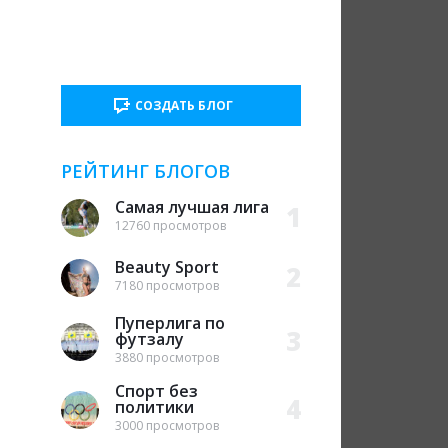
СОЗДАТЬ БЛОГ
РЕЙТИНГ
БЛОГОВ
Самая лучшая лига
1
12760 просмотров
Beauty Sport
2
7180 просмотров
Пуперлига по
3
футзалу
3880 просмотров
Спорт без
4
политики
3000 просмотров