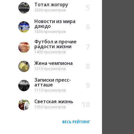
Тотал жогору
5
2630 просмотров
Новости из мира
6
дзюдо
1830 просмотров
Футбол и прочие
7
радости жизни
1400 просмотров
Жена чемпиона
8
1210 просмотров
Записки пресс-
9
атташе
1110 просмотров
Светская жизнь
10
1050 просмотров
ВЕСЬ РЕЙТИНГ