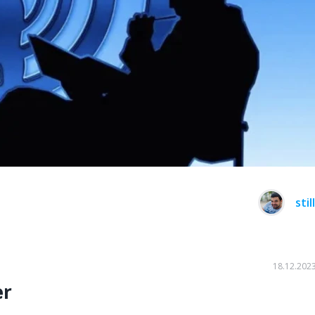
stil
18.12.2023
er