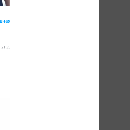
шная
 21:35