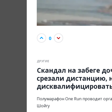
0
ДРУГИЕ
Скандал на забеге д
срезали дистанцию, н
дисквалифицироват
Полумарафон One Run проводит орга
Шойгу