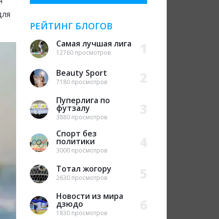
я
для
РЕЙТИНГ
БЛОГОВ
Самая лучшая лига
1
12760 просмотров
Beauty Sport
2
7180 просмотров
Пуперлига по
3
футзалу
3880 просмотров
Спорт без
4
политики
3000 просмотров
Тотал жогору
5
2630 просмотров
Новости из мира
6
дзюдо
1830 просмотров