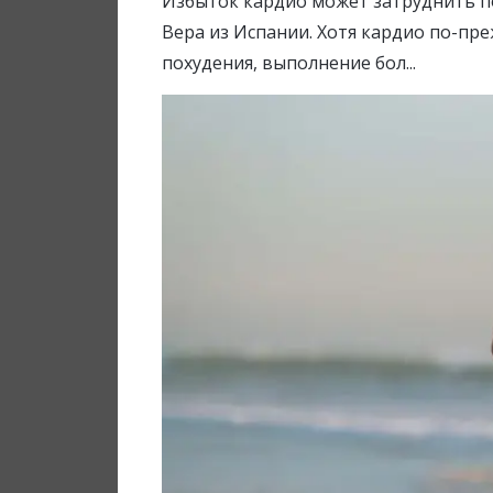
Избыток кардио может затруднить п
Вера из Испании. Хотя кардио по-пр
похудения, выполнение бол...