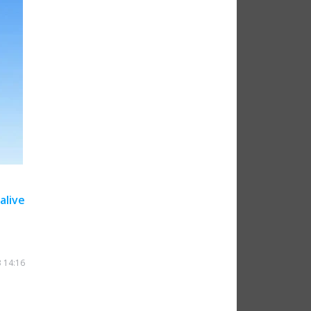
lalive
 14:16