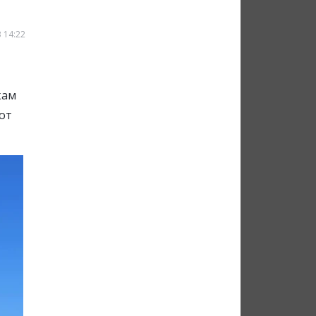
 14:22
кам
от