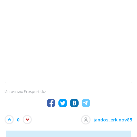
Источник: Prosports.kz
0
jandos_erkinov85