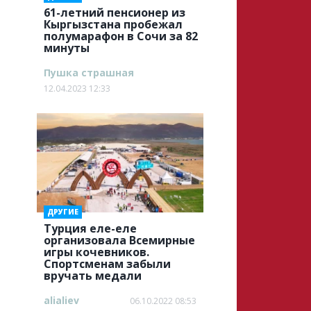
61-летний пенсионер из
Кыргызстана пробежал
полумарафон в Сочи за 82
минуты
Пушка страшная
12.04.2023 12:33
ДРУГИЕ
Турция еле-еле
организовала Всемирные
игры кочевников.
Спортсменам забыли
вручать медали
alialiev
06.10.2022 08:53