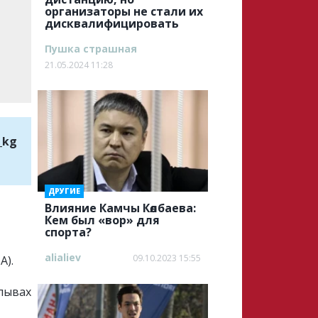
организаторы не стали их
дисквалифицировать
Пушка страшная
21.05.2024 11:28
_kg
ДРУГИЕ
Влияние Камчы Көлбаева:
Кем был «вор» для
спорта?
alialiev
09.10.2023 15:55
А).
плывах