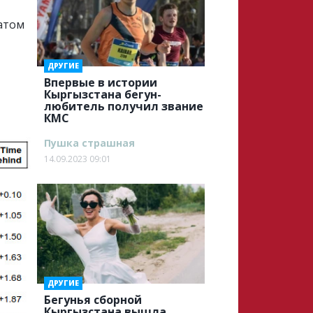
атом
ДРУГИЕ
Впервые в истории
Кыргызстана бегун-
любитель получил звание
КМС
Пушка страшная
14.09.2023 09:01
ДРУГИЕ
Бегунья сборной
Кыргызстана вышла