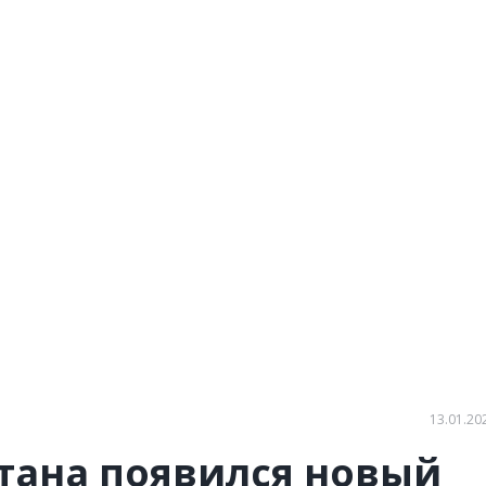
13.01.20
тана появился новый