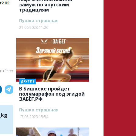
замуж по якутским
традициям
Пушка страшная
21.06.2023 11:26
rl+Enter
ДРУГИЕ
В Бишкеке пройдет
полумарафон под эгидой
ЗАБЕГ.РФ
Пушка страшная
_kg
17.05.2023 15:54