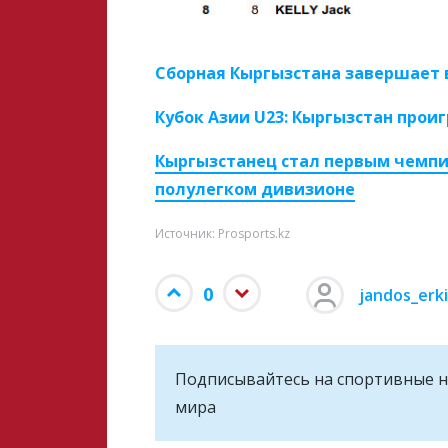
Сборная Кыргызстана завершает 
Кубок Азии U23: Кыргызстан прои
Кыргызстанец стал первым чемпи
полулегком дивизионе
Источник: Prosports.kz
0
jandos_erk
Подписывайтесь на cпортивные н
мира