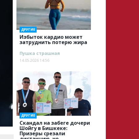
ДРУГИЕ
Избыток кардио может
затруднить потерю жира
Пушка страшная
14.05.2026 14:56
ДРУГИЕ
Скандал на забеге дочери
Шойгу в Бишкеке:
Призеры срезали
дистанцию, но