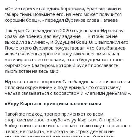
«Он интересуется единоборствами, Уран высокий и
габаритный. Возьмите его, из него может получится
хороший боец», - передал Өмүрзаков слова Тагаева.
Так Уран Сатыбалдиев в 2020 году попал к Өмүрзакову.
Сразу же тренер дал ему задание — «чтобы он не
выходил за линию», и будущий боец UFC выполнил его.
После этого Өмүрзаков почувствовал, что Сатыбалдиев
является очень хорошим полутяжеловесом и начал
мотивировать его словами, что в будущем тот станет
кыргызским баатыром, который будет прославлять
Кыргызстан на весь мир.
Өмүрзаков также попросил Сатыбалдиева не связываться
с плохим окружением и подчеркнул, что спортсмену
нельзя связываться с воровством и «лёгкими деньгами».
«Улуу Кыргыз»: принципы важнее силы
Такой же подход тренер применяет ко всем
спортсменам своего клуба «Улуу Кыргыз». Он просит
бойцов никогда не использовать свою силу в корыстных
целях: не грабить, не искать быстрых денег и не