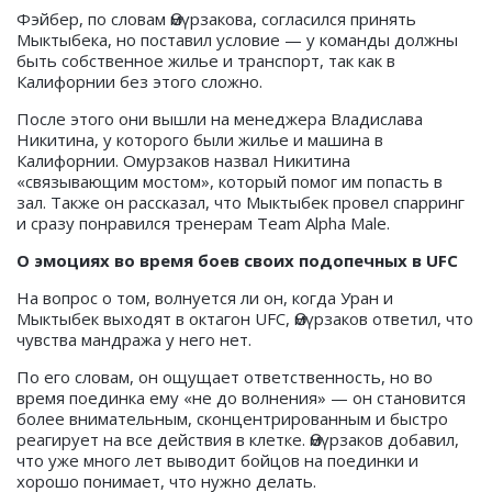
Фэйбер, по словам Өмүрзакова, согласился принять
Мыктыбека, но поставил условие — у команды должны
быть собственное жилье и транспорт, так как в
Калифорнии без этого сложно.
После этого они вышли на менеджера Владислава
Никитина, у которого были жилье и машина в
Калифорнии. Омурзаков назвал Никитина
«связывающим мостом», который помог им попасть в
зал. Также он рассказал, что Мыктыбек провел спарринг
и сразу понравился тренерам Team Alpha Male.
О эмоциях во время боев своих подопечных в UFC
На вопрос о том, волнуется ли он, когда Уран и
Мыктыбек выходят в октагон UFC, Өмүрзаков ответил, что
чувства мандража у него нет.
По его словам, он ощущает ответственность, но во
время поединка ему «не до волнения» — он становится
более внимательным, сконцентрированным и быстро
реагирует на все действия в клетке. Өмүрзаков добавил,
что уже много лет выводит бойцов на поединки и
хорошо понимает, что нужно делать.