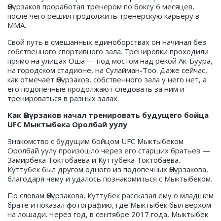
Өмүрзаков проработал тренером по боксу 6 месяцев,
после чего решил продолжить тренерскую карьеру в
ММА.
Свой путь в смешанных единоборствах он начинал без
собственного спортивного зала. Тренировки проходили
прямо на улицах Оша — под мостом над рекой Ак-Буура,
на городском стадионе, на Сулайман-Тоо. Даже сейчас,
как отмечает Өмүрзаков, собственного зала у него нет, а
его подопечные продолжают следовать за ним и
тренироваться в разных залах.
Как Өмүрзаков начал тренировать будущего бойца
UFC Мыктыбека Оролбай уулу
Знакомство с будущим бойцом UFC Мыктыбеком
Оролбай уулу произошло через его старших братьев —
Замирбека Токтобаева и Куттубека Токтобаева.
Куттубек был другом одного из подопечных Өмүрзакова,
благодаря чему и удалось познакомиться с Мыктыбеком.
По словам Өмүрзакова, Куттубек рассказал ему о младшем
брате и показал фотографию, где Мыктыбек был верхом
на лошади. Через год, в сентябре 2017 года, Мыктыбек