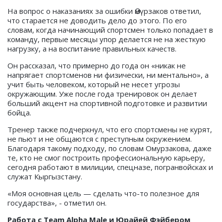
На вопрос о наказаниях за ошибки Өмүрзаков ответил,
что старается не доводить дело до этого. По его
словам, когда начинающий спортсмен только попадает в
команду, первые месяцы упор делается не на жесткую
нагрузку, а на воспитание правильных качеств.
Он рассказал, что примерно до года он «никак не
напрягает спортсменов ни физически, ни ментально», а
учит быть человеком, который не несет угрозы
окружающим. Уже после года тренировок он делает
больший акцент на спортивной подготовке и развитии
бойца.
Тренер также подчеркнул, что его спортсмены не курят,
не пьют и не общаются с преступным окружением.
Благодаря такому подходу, по словам Омурзакова, даже
те, кто не смог построить профессиональную карьеру,
сегодня работают в милиции, спецназе, погранвойсках и
служат Кыргызстану.
«Моя основная цель — сделать что-то полезное для
государства», - отметил он.
Работа с Team Alpha Male и Юрайей Фэйбером