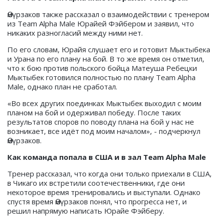
Өмүрзаков также рассказал о взаимодействии с тренером
из Team Alpha Male Юрайей Фэйбером и заявил, что
никаких разногласий между ними нет.
По его словам, Юрайя слушает его и готовит Мыктыбека
и Урана по его плану на бой. В то же время он отметил,
что к бою против польского бойца Матеуша Ребецки
Мыктыбек готовился полностью по плану Team Alpha
Male, однако план не сработал.
«Во всех других поединках Мыктыбек выходил с моим
планом на бой и одерживал победу. После таких
результатов споров по поводу плана на бой у нас не
возникает, все идёт под моим началом», - подчеркнул
Өмүрзаков.
Как команда попала в США и в зал Team Alpha Male
Тренер рассказал, что когда они только приехали в США,
в Чикаго их встретили соотечественники, где они
некоторое время тренировались и выступали. Однако
спустя время Өмүрзаков понял, что прогресса нет, и
решил напрямую написать Юрайе Фэйберу.