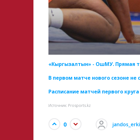
«Кыргызалтын» - ОшМУ. Прямая т
В первом матче нового сезоне не
Расписание матчей первого круг
Источник: Prosports.kz
0
jandos_erk