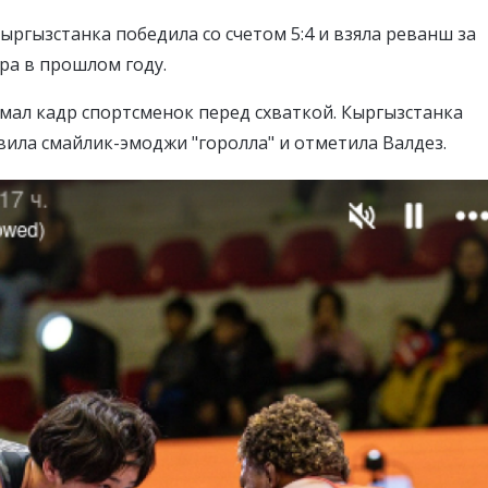
кыргызстанка победила со счетом 5:4 и взяла реванш за
ра в прошлом году.
ал кадр спортсменок перед схваткой. Кыргызстанка
вила смайлик-эмоджи "горолла" и отметила Валдез.