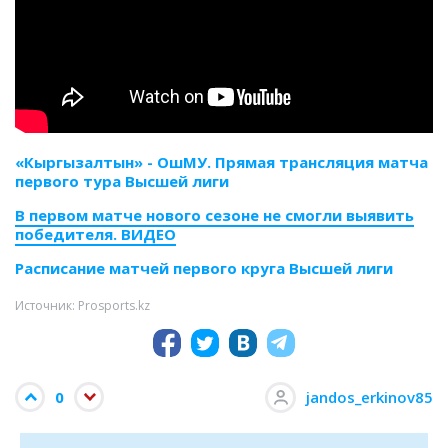
«Кыргызалтын» - ОшМУ. Прямая трансляция матча
первого тура Высшей лиги
В первом матче нового сезоне не смогли выявить
победителя. ВИДЕО
Расписание матчей первого круга Высшей лиги
Источник: Prosports.kz
0
jandos_erkinov85