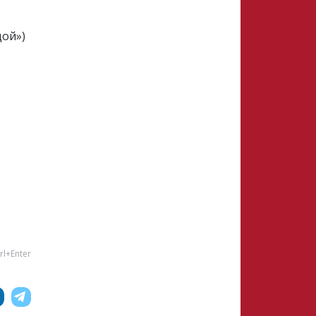
дой»)
rl+Enter