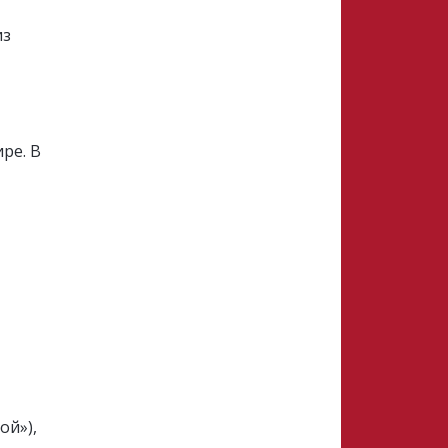
из
ре. В
ой»),