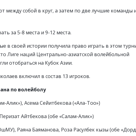
т между собой в круг, а затем по две лучшие команды 
ь за 5-8 места и 9-12 места.
е в своей истории получила право играть в этом турни
есто Лиге наций Центрально-азиатской волейбольной
гли отобраться на Кубок Азии.
колаев включил в состав 13 игроков.
тана по волейболу
м-Алик»), Асема Сейитбекова («Ала-Тоо»)
Перизат Айтбекова (обе «Салам-Алик»)
шМУ), Раяна Баяманова, Роза Расулбек кызы (обе «Дорд