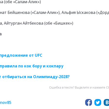
 (обе «Салам-Алик»)
ат Бейшенова («Салам-Алик»), Альфия Ыскакова («Дор
, Айтурган Айтбекова (обе «Бишкек»)
в
предложение от UFC
правила по кок бору и кокпару
т отбираться на Олимпиаду-2028?
Ошибка в тексте? Выделите и нажмите Ct
inov85