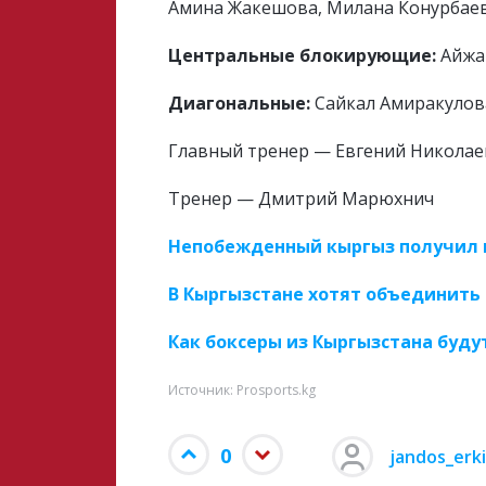
Амина Жакешова, Милана Конурбаева
Центральные блокирующие:
Айжан
Диагональные:
Сайкал Амиракулова
Главный тренер — Евгений Николае
Тренер — Дмитрий Марюхнич
Непобежденный кыргыз получил 
В Кыргызстане хотят объединить 
Как боксеры из Кыргызстана буду
Источник: Prosports.kg
0
jandos_erk