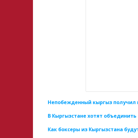
Непобежденный кыргыз получил 
В Кыргызстане хотят объединить 
Как боксеры из Кыргызстана буду