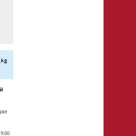
_kg
ой
две
9:00