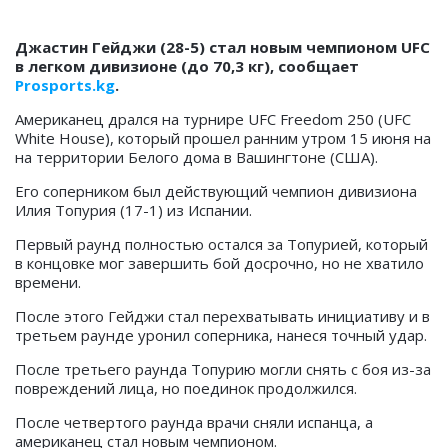
Джастин Гейджи (28-5) стал новым чемпионом UFC
в
легком дивизионе (до 70,3 кг),
сообщает
Prosports.kg
.
Американец дрался на турнире UFC Freedom 250 (UFC
White House), который прошел ранним утром 15 июня на
на территории Белого дома в Вашингтоне (США).
Его соперником был действующий чемпион дивизиона
Илия Топурия (17-1) из Испании.
Первый раунд полностью остался за Топурией, который
в концовке мог завершить бой досрочно, но не хватило
времени.
После этого Гейджи стал перехватывать инициативу и в
третьем раунде уронил соперника, нанеся точный удар.
После третьего раунда Топурию могли снять с боя из-за
повреждений лица, но поединок продолжился.
После четвертого раунда врачи сняли испанца, а
американец стал новым чемпионом.