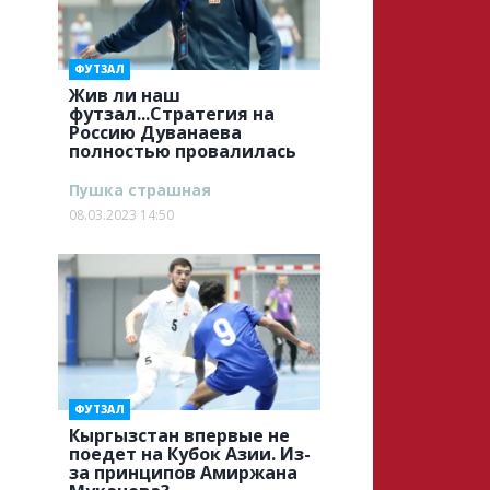
ФУТЗАЛ
Жив ли наш
футзал...Стратегия на
Россию Дуванаева
полностью провалилась
Пушка страшная
08.03.2023 14:50
ФУТЗАЛ
Кыргызстан впервые не
поедет на Кубок Азии. Из-
за принципов Амиржана