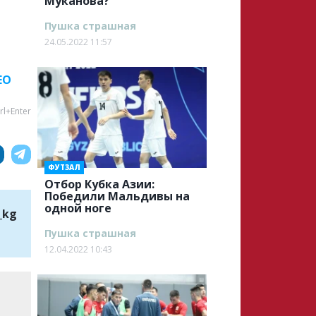
Муканова?
Пушка страшная
24.05.2022 11:57
ЕО
rl+Enter
ФУТЗАЛ
Отбор Кубка Азии:
Победили Мальдивы на
одной ноге
_kg
Пушка страшная
12.04.2022 10:43