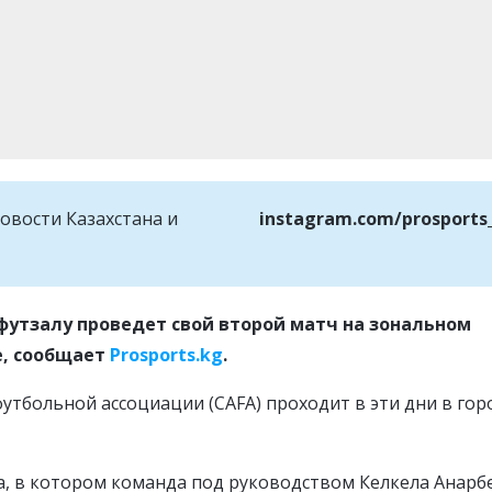
овости Казахстана и
instagram.com/prosports
футзалу проведет свой второй матч на зональном
е, сообщает
Prosports.kg
.
тбольной ассоциации (СAFA) проходит в эти дни в гор
а, в котором команда под руководством Келкела Анарб