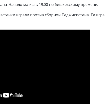
ана. Начало матча в 19:00 по бишкекскому времени.
ызстанки играли против сборной Таджикистана. Та игра