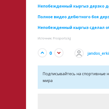
Непобежденный кыргыз дерзко д
Полное видео дебютного боя дерз
Непобежденный кыргыз сделал об
Источник: Prosports.kg
0
jandos_erk
Подписывайтесь на cпортивные н
мира