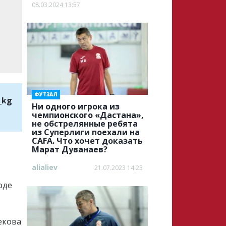
08.03.2024 13:57
ФУТЗАЛ
_kg
Ни одного игрока из
чемпионского «Дастана»,
не обстрелянные ребята
из Суперлиги поехали на
CAFA. Что хочет доказать
Марат Дуванаев?
alialiev
21.07.2023 14:23
оде
екова