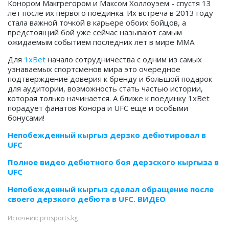
Конором Макгрегором и Максом Холлоуэем - спустя 13
лет после их первого поединка. Их встреча в 2013 году
стала важной точкой в карьере обоих бойцов, а
предстоящий бой уже сейчас называют самым
ожидаемым событием последних лет в мире ММА.
Для
1xBet
начало сотрудничества с одним из самых
узнаваемых спортсменов мира это очередное
подтверждение доверия к бренду и большой подарок
для аудитории, возможность стать частью истории,
которая только начинается. А ближе к поединку 1xBet
порадует фанатов Конора и UFC еще и особыми
бонусами!
Непобежденный кыргыз дерзко дебютировал в
UFC
Полное видео дебютного боя дерзского кыргыза в
UFC
Непобежденный кыргыз сделал обращение после
своего дерзкого дебюта в UFC. ВИДЕО
Источник: prosports.kg