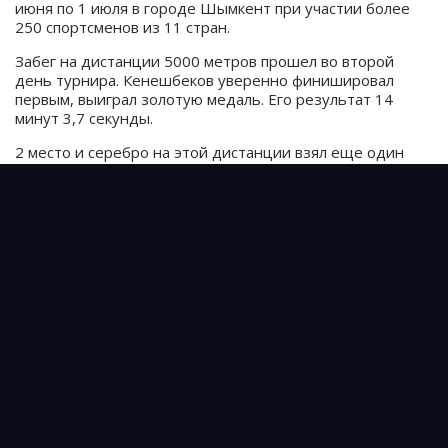
июня по 1 июля в городе Шымкент при участии более
250 спортсменов из 11 стран.
Забег на дистанции 5000 метров прошел во второй
день турнира. Кенешбеков уверенно финишировал
первым, выиграл золотую медаль. Его результат 14
минут 3,7 секунды.
2 место и серебро на этой дистанции взял еще один
кыргызстанец Жусуп Сулайман уулу — 14 минут 40
секунд.
Днем ранее Кенешбеков выиграл золото на дистанции
1500 метров, установив новый рекорд соревнований.
Непобежденный кыргыз дерзко дебютировал в
UFC
Полное видео дебютного боя дерзского кыргыза в
UFC
Непобежденный кыргыз сделал обращение после
своего дерзкого дебюта в UFC. ВИДЕО
Источник: Prosports.kg