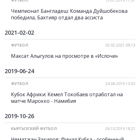
ФУТБОЛ
13.07.2019 11:37
Чемпионат Бангладеш: Команда Дуйшобекова
победила, Бахтияр отдал два ассиста
2021-02-02
ФУТБОЛ
02.02.2021 09:13
Максат Алыгулов на просмотре в «Ислочи»
2019-06-24
ФУТБОЛ
24.06.2019 13:03
Кубок Африки: Кемел Токобаев отработал на
матче Марокко - Намибия
2019-10-26
КЫРГЫЗСКИЙ ФУТБОЛ
26.10.2019 18:21
Нематжан Закиров: Финал Кубка - особенный