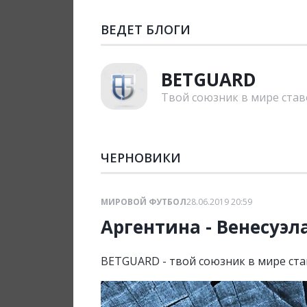
ВЕДЕТ БЛОГИ
BETGUARD
Твой союзник в мире став
ЧЕРНОВИКИ
МИРОВОЙ ФУТБОЛ
28.06.2019 20:59
Аргентина - Венесуэл
BETGUARD - твой союзник в мире ста