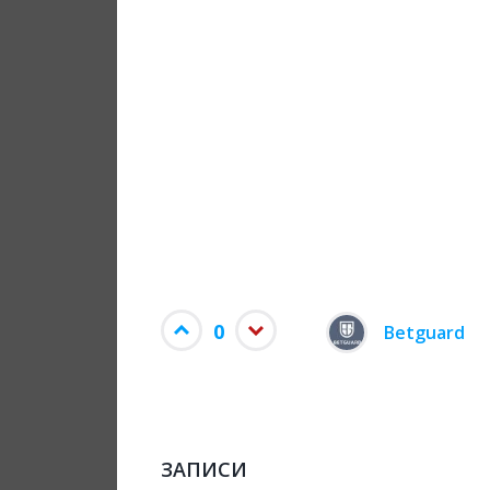
0
Betguard
ЗАПИСИ