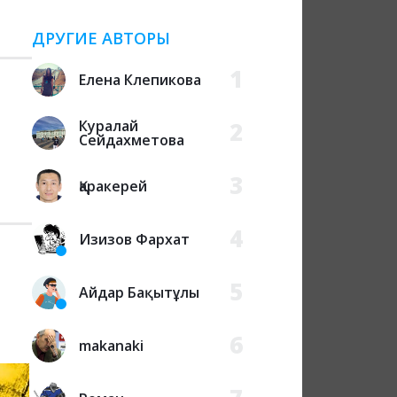
ДРУГИЕ АВТОРЫ
1
Елена Клепикова
Куралай
2
Сейдахметова
3
Қаракерей
4
Изизов Фархат
5
Айдар Бақытұлы
6
makanaki