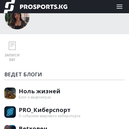
Асем Омурзакова
ЗАПИСИ
307
ВЕДЕТ БЛОГИ
Ноль жизней
Блог о видеоиграх
PRO_Киберспорт
О событиях мирового киберспорта
Betховен