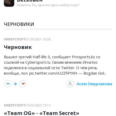
Казалось бы, причем здесь киберспорт?
ЧЕРНОВИКИ
КИБЕРСПОРТ
01.04.2021 16:28
Черновик
Вышел третий Half-life 3, сообщает Prosports.kz со
ссылкой на Cybersport.ru. Своим мнением Игнатко
поделился в социальной сети Twitter. О чём речь
вообще, лол. pic.twitter.com/iU2ZfiPtWt — Bogdan Gol...
0
Асем Омурзакова
КИБЕРСПОРТ
29.04.2020 19:13
«Team OG» - «Team Secret»