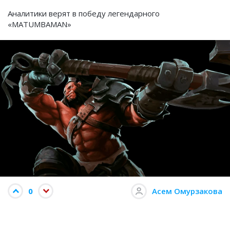
Аналитики верят в победу легендарного
«MATUMBAMAN»
0
Асем Омурзакова