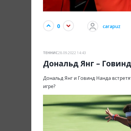
0
carapuz
ТЕННИС
28.09.2022 14:43
Дональд Янг – Говин
Дональд Янг и Говинд Нанда встретят
игре?