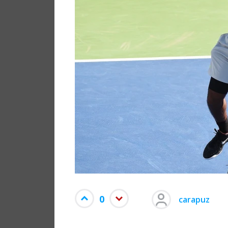
0
carapuz