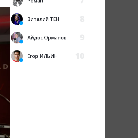
7
Роман
8
Виталий ТЕН
9
Айдос Орманов
10
Егор ИЛЬИН