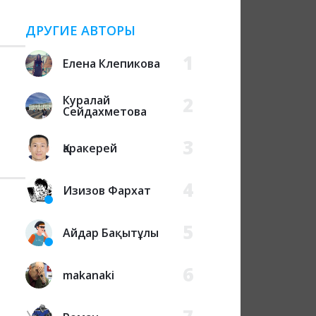
ДРУГИЕ АВТОРЫ
1
Елена Клепикова
Куралай
2
Сейдахметова
3
Қаракерей
4
Изизов Фархат
5
Айдар Бақытұлы
6
makanaki