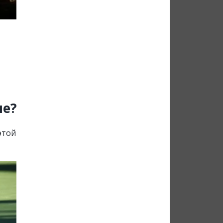
ше?
этой