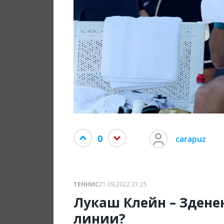
0
carapuz
ТЕННИС
21.09.2022 21:25
Лукаш Клейн – Здене
линии?