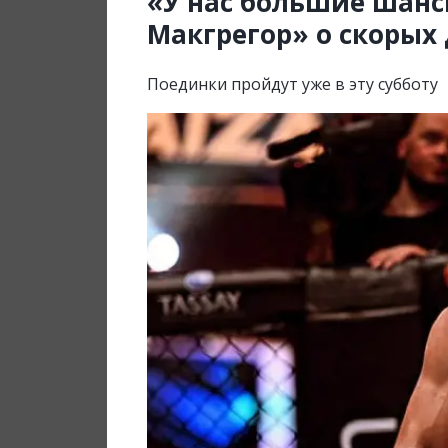
«У нас большие шанс
Макгрегор» о скорых
Поединки пройдут уже в эту субботу