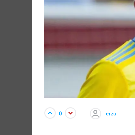
0
erzu