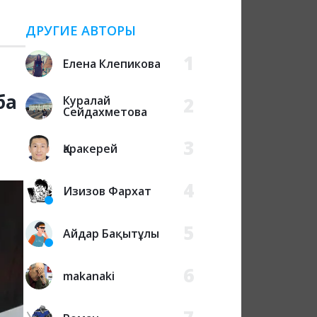
ДРУГИЕ АВТОРЫ
1
Елена Клепикова
ба
Куралай
2
Сейдахметова
3
Қаракерей
4
Изизов Фархат
5
Айдар Бақытұлы
6
makanaki