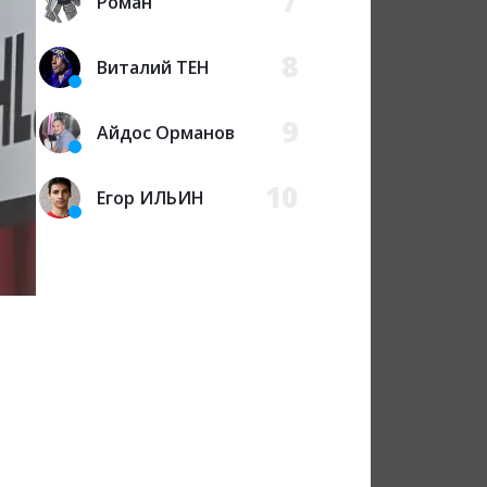
7
Роман
8
Виталий ТЕН
9
Айдос Орманов
10
Егор ИЛЬИН