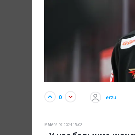
0
erzu
ММА
05.07.2024 15:08