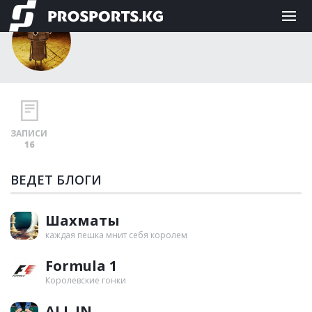
SPQR
ЗАПИСИ
16
ВЕДЕТ БЛОГИ
Шахматы
каждая пешка мнит себя королем
Formula 1
Королевские гонки
ALL IN